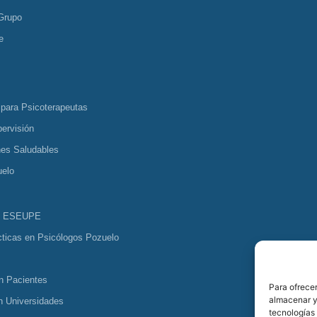
Grupo
e
 para Psicoterapeutas
ervisión
nes Saludables
uelo
s ESEUPE
cticas en Psicólogos Pozuelo
n Pacientes
Para ofrecer
almacenar y/
n Universidades
tecnologías