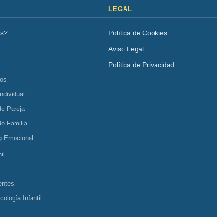
LEGAL
os?
Política de Cookies
o
Aviso Legal
Política de Privacidad
tos
Individual
de Pareja
de Familia
g Emocional
il
entes
cología Infantil