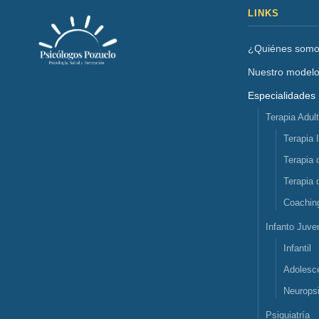
LINKS
¿Quiénes som
Nuestro model
Especialidades
Terapia Adul
Terapia 
Terapia 
Terapia 
Coachin
Infanto Juven
Infantil
Adolesc
Neuropsi
Psiquiatría