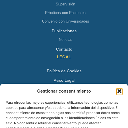
Supervisión
Prácticas con Pacientes
Convenio con Universidades
Publicaciones
Noticias
Contacto
LEGAL
Política de Cookies
Aviso Legal
Política de Privacidad
Gestionar consentimiento
DATOS DE CONTACTO
Para ofrecer las mejores experiencias, utilizamos tecnologías como las
cookies para almacenar y/o acceder a la información del dispositivo. El
Avenida Juan XXIII 15 B 28224 – Pozuelo de Alarcón,
consentimiento de estas tecnologías nos permitirá procesar datos como
el comportamiento de navegación o las identificaciones únicas en este
Madrid
sitio. No consentir o retirar el consentimiento, puede afectar
Tel:
+34 913527728