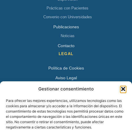
Prácticas con Pacientes
Convenio con Universidades
Publicaciones
Noticias
Contacto
LEGAL
Política de Cookies
Aviso Legal
Política de Privacidad
Gestionar consentimiento
DATOS DE CONTACTO
Para ofrecer las mejores experiencias, utilizamos tecnologías como las
cookies para almacenar y/o acceder a la información del dispositivo. El
Avenida Juan XXIII 15 B 28224 – Pozuelo de Alarcón,
consentimiento de estas tecnologías nos permitirá procesar datos como
el comportamiento de navegación o las identificaciones únicas en este
Madrid
sitio. No consentir o retirar el consentimiento, puede afectar
Tel:
+34 913527728
negativamente a ciertas características y funciones.