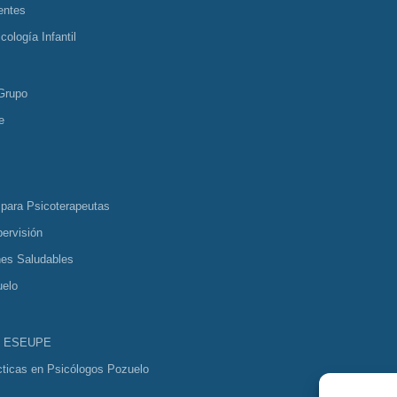
entes
cología Infantil
Grupo
e
 para Psicoterapeutas
ervisión
nes Saludables
uelo
s ESEUPE
cticas en Psicólogos Pozuelo