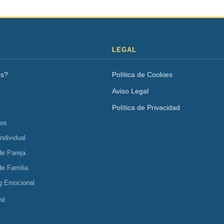
LEGAL
os?
Política de Cookies
o
Aviso Legal
Política de Privacidad
tos
Individual
de Pareja
de Familia
g Emocional
il