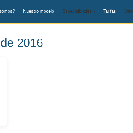
 somos?
Nuestro modelo
Especialidades
Tarifas
Otro
 de 2016
a