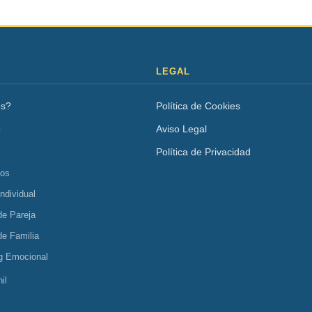
LEGAL
os?
Política de Cookies
o
Aviso Legal
Política de Privacidad
tos
Individual
de Pareja
de Familia
g Emocional
il