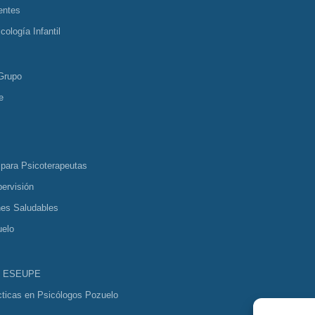
entes
cología Infantil
Grupo
e
 para Psicoterapeutas
ervisión
nes Saludables
uelo
s ESEUPE
cticas en Psicólogos Pozuelo