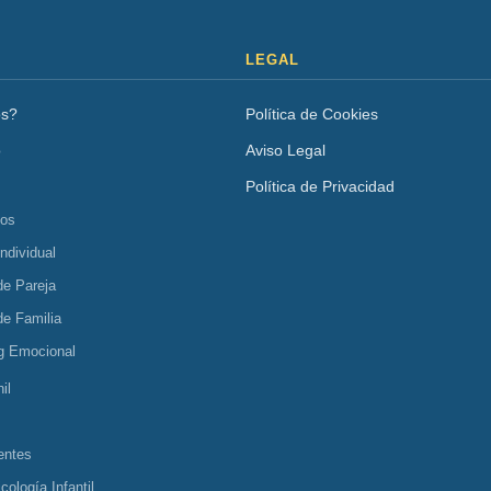
LEGAL
os?
Política de Cookies
o
Aviso Legal
Política de Privacidad
tos
Individual
de Pareja
de Familia
g Emocional
il
entes
cología Infantil