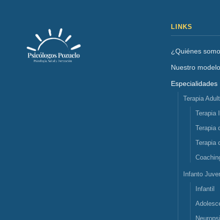
LINKS
¿Quiénes som
Nuestro model
Especialidades
Terapia Adul
Terapia 
Terapia 
Terapia 
Coachin
Infanto Juven
Infantil
Adolesc
Neuropsi