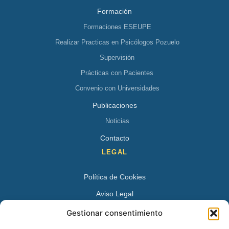
Formación
Formaciones ESEUPE
Realizar Practicas en Psicólogos Pozuelo
Supervisión
Prácticas con Pacientes
Convenio con Universidades
Publicaciones
Noticias
Contacto
LEGAL
Política de Cookies
Aviso Legal
Política de Privacidad
Gestionar consentimiento
DATOS DE CONTACTO